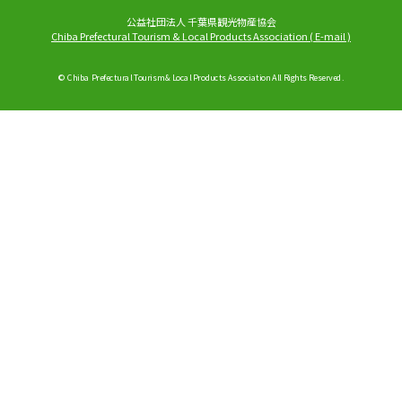
公益社団法人 千葉県観光物産協会
Chiba Prefectural Tourism & Local Products Association
(
E-mail
)
© Chiba Prefectural Tourism & Local Products Association All Rights Reserved.