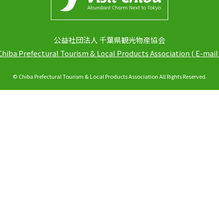
公益社団法人 千葉県観光物産協会
Chiba Prefectural Tourism & Local Products Association
(
E-mail
© Chiba Prefectural Tourism & Local Products Association All Rights Reserved.