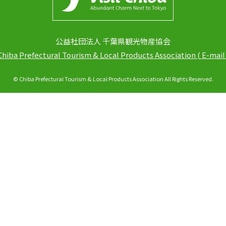
公益社団法人 千葉県観光物産協会
Chiba Prefectural Tourism & Local Products Association
(
E-mail
© Chiba Prefectural Tourism & Local Products Association All Rights Reserved.